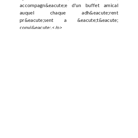
accompagn&eacute;e d'un buffet amical
auquel chaque adh&eacute;rent
pr&eacute;sent a &eacute;t&eacute;
convi&eacute;.</p>
L'APPFE (Association de Préservation du
Patrimoine Ferroviaire de l'Est) est une
association soumise au code civil local
d'Alsace-Moselle, qui a pour objectif la
sauvegarde et la restauration du patrimoine
ferroviaire français.
Accueil