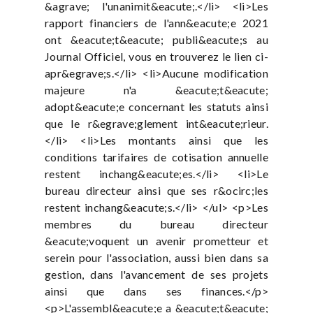
&agrave; l'unanimit&eacute;.</li> <li>Les
rapport financiers de l'ann&eacute;e 2021
ont &eacute;t&eacute; publi&eacute;s au
Journal Officiel, vous en trouverez le lien ci-
apr&egrave;s.</li> <li>Aucune modification
majeure n'a &eacute;t&eacute;
adopt&eacute;e concernant les statuts ainsi
que le r&egrave;glement int&eacute;rieur.
</li> <li>Les montants ainsi que les
conditions tarifaires de cotisation annuelle
restent inchang&eacute;es.</li> <li>Le
bureau directeur ainsi que ses r&ocirc;les
restent inchang&eacute;s.</li> </ul> <p>Les
membres du bureau directeur
&eacute;voquent un avenir prometteur et
serein pour l'association, aussi bien dans sa
gestion, dans l'avancement de ses projets
ainsi que dans ses finances.</p>
<p>L'assembl&eacute;e a &eacute;t&eacute;