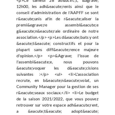
<p>Ce samedi 28 ao&ucirc;t, &agrave;
12h00, les adh&eacute;rents ainsi que le
conseil d'administration de l'AAPFF se sont
r&eacute;unis afin de r&eacute;aliser la
premi&egrave;re assembl&eacute;e
g&eacute;n&eacute;rale ordinaire de notre
association.</p> <p>Les d&eacute;bats y ont
&eacute;t&eacute; constructifs et pour la
plupart sans diff&eacute;rence majeure
d'opinion.</p> <p>&Agrave; l'issue de
l'assembl&eacute;e, nous pouvons
&eacute;voquer les d&eacute;cisions
suivantes :</p> <ul> <li>L'association
recrute, en b&eacute;n&eacute;volat, un
Community Manager pour la gestion de ses
r&eacute;seaux sociaux.</li> <li>Le budget
de la saison 2021/2022, que vous pouvez
retrouver sur votre espace adh&eacute;rent,
a &eacute;t&eacute; adopt&eacute;